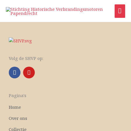
Ga
HO
naar
de
inhoud
Volg de SHVP op:
F
Y
a
o
c
u
e
t
b
u
Pagina's
o
b
o
e
Home
k
Over ons
Collectie