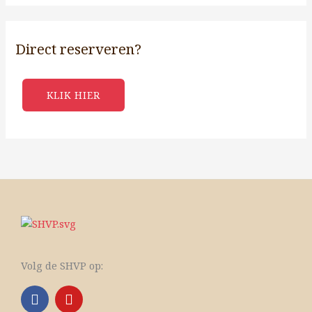
Direct reserveren?
KLIK HIER
Volg de SHVP op:
F
Y
a
o