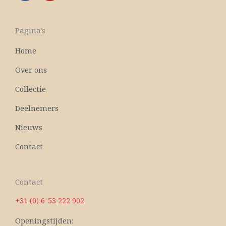
c
u
e
t
b
u
Pagina's
o
b
o
e
Home
k
Over ons
Collectie
Deelnemers
Nieuws
Contact
Contact
+31 (0) 6-53 222 902
Openingstijden: