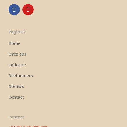
F
Y
a
o
c
u
e
t
b
u
Pagina's
o
b
o
e
Home
k
Over ons
Collectie
Deelnemers
Nieuws
Contact
Contact