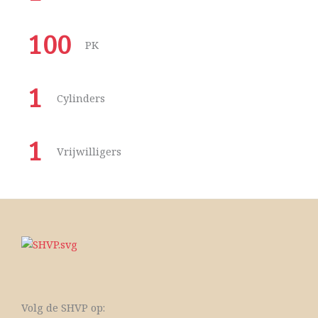
100
PK
1
Cylinders
1
Vrijwilligers
Volg de SHVP op: