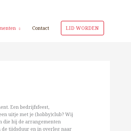
menten
Contact
LID WORDEN
nt. Een bedrijfsfeest,
een uitje met je (hobby)club? Wij
n die bij de arrangementen
 de tijdsduur en in overleg naar