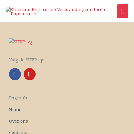
Ga
HO
naar
de
inhoud
Volg de SHVP op:
F
Y
a
o
c
u
e
t
b
u
Pagina's
o
b
o
e
Home
k
Over ons
Collectie