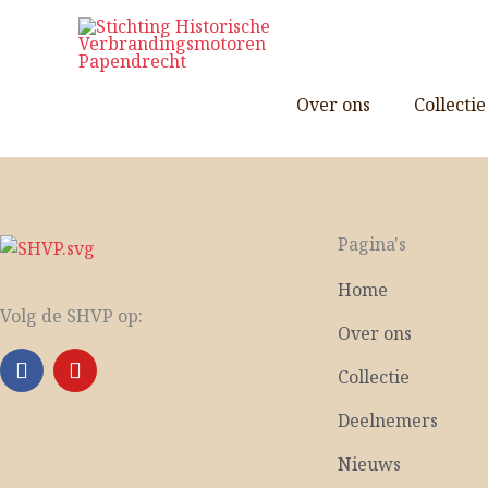
Ga
naar
de
inhoud
Over ons
Collectie
Pagina's
Home
Volg de SHVP op:
Over ons
F
Y
Collectie
a
o
c
u
Deelnemers
e
t
b
u
Nieuws
o
b