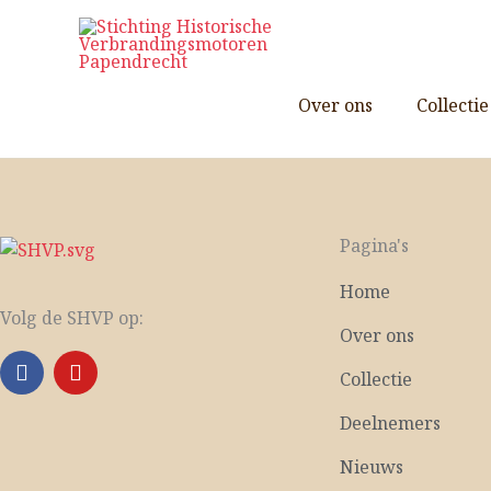
Ga
naar
de
inhoud
Over ons
Collectie
Pagina's
Home
Volg de SHVP op:
Over ons
F
Y
Collectie
a
o
c
u
Deelnemers
e
t
b
u
Nieuws
o
b