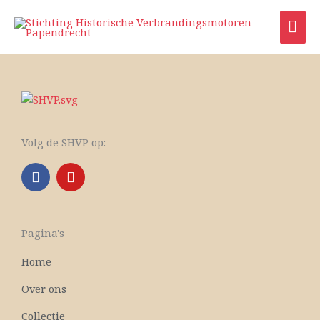
Ga
HO
naar
de
inhoud
Volg de SHVP op:
F
Y
a
o
c
u
e
t
b
u
Pagina's
o
b
o
e
Home
k
Over ons
Collectie