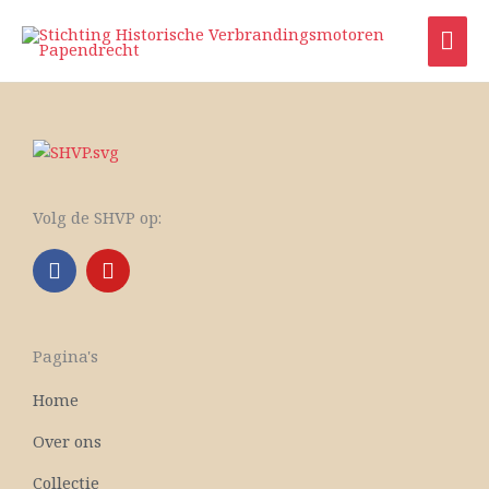
Ga
HO
naar
de
inhoud
Volg de SHVP op:
F
Y
a
o
c
u
e
t
b
u
Pagina's
o
b
o
e
Home
k
Over ons
Collectie