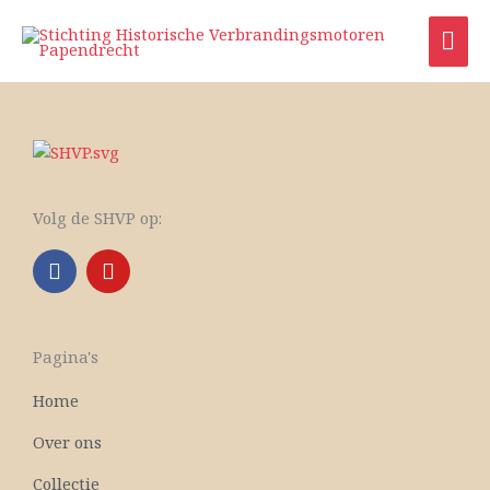
Ga
HO
naar
de
inhoud
Volg de SHVP op:
F
Y
a
o
c
u
e
t
b
u
Pagina's
o
b
o
e
Home
k
Over ons
Collectie