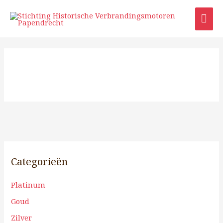
Ga
HO
naar
de
inhoud
Categorieën
Platinum
Goud
Zilver