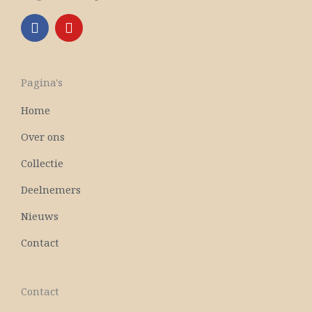
F
Y
a
o
c
u
e
t
b
u
Pagina's
o
b
o
e
Home
k
Over ons
Collectie
Deelnemers
Nieuws
Contact
Contact