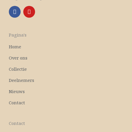
F
Y
a
o
c
u
e
t
b
u
Pagina's
o
b
o
e
Home
k
Over ons
Collectie
Deelnemers
Nieuws
Contact
Contact