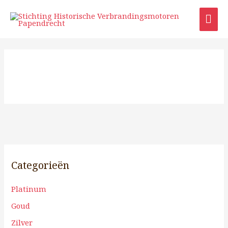
Ga
HO
naar
de
inhoud
Categorieën
Platinum
Goud
Zilver