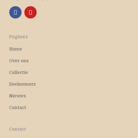
F
Y
a
o
c
u
e
t
b
u
Pagina's
o
b
o
e
Home
k
Over ons
Collectie
Deelnemers
Nieuws
Contact
Contact