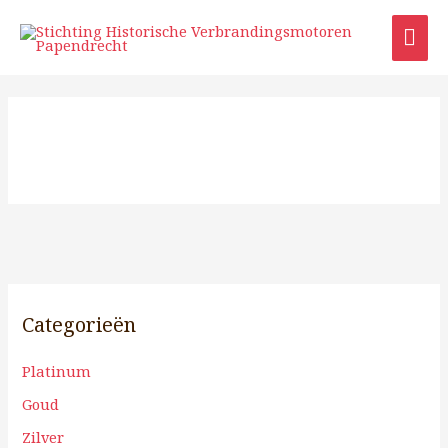
Ga
HO
naar
de
inhoud
Categorieën
Platinum
Goud
Zilver