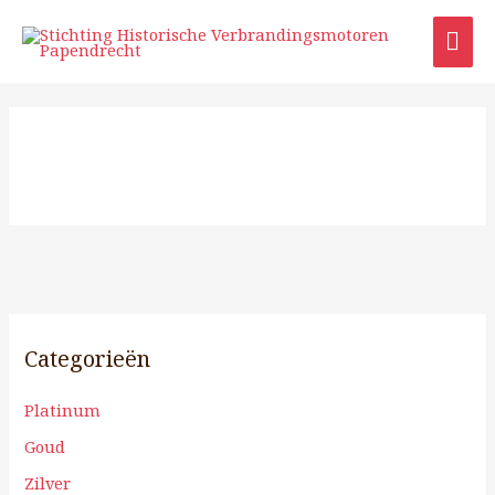
Ga
HO
naar
de
inhoud
Categorieën
Platinum
Goud
Zilver