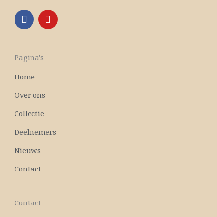
F
Y
a
o
c
u
e
t
b
u
Pagina's
o
b
o
e
Home
k
Over ons
Collectie
Deelnemers
Nieuws
Contact
Contact