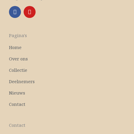
F
Y
a
o
c
u
e
t
b
u
Pagina's
o
b
o
e
Home
k
Over ons
Collectie
Deelnemers
Nieuws
Contact
Contact