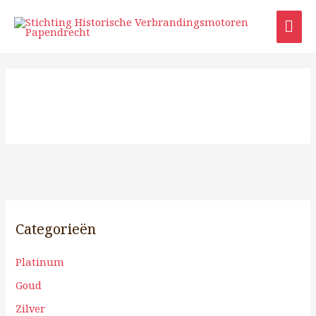
Ga
HO
naar
de
inhoud
Categorieën
Platinum
Goud
Zilver