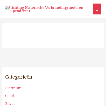
Ga
HO
naar
de
inhoud
Categorieën
Platinum
Goud
Zilver