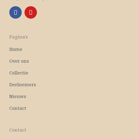
F
Y
a
o
c
u
e
t
b
u
Pagina's
o
b
o
e
Home
k
Over ons
Collectie
Deelnemers
Nieuws
Contact
Contact