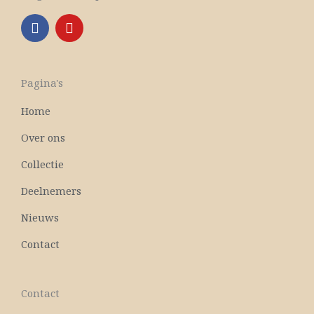
F
Y
a
o
c
u
e
t
b
u
Pagina's
o
b
o
e
Home
k
Over ons
Collectie
Deelnemers
Nieuws
Contact
Contact