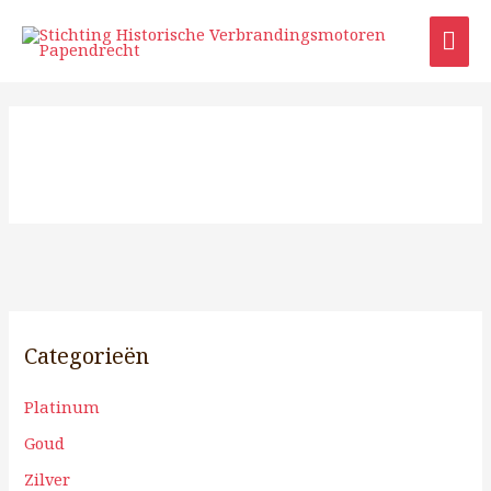
Ga
HO
naar
de
inhoud
Categorieën
Platinum
Goud
Zilver