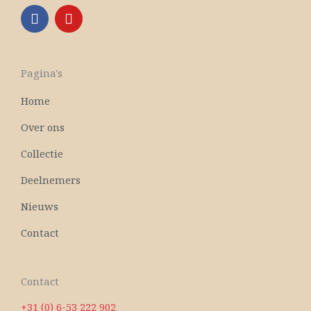
F
Y
a
o
c
u
e
t
b
u
Pagina's
o
b
o
e
Home
k
Over ons
Collectie
Deelnemers
Nieuws
Contact
Contact
+31 (0) 6-53 222 902