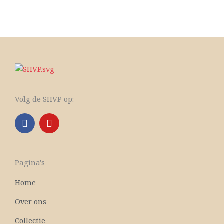
Volg de SHVP op:
F
Y
a
o
c
u
e
t
b
u
Pagina's
o
b
o
e
Home
k
Over ons
Collectie