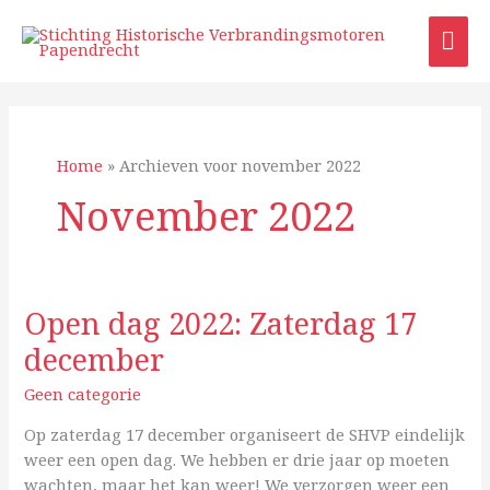
Ga
HO
naar
de
inhoud
Home
»
Archieven voor november 2022
November 2022
Open dag 2022: Zaterdag 17
Open
dag
december
2022:
Zaterdag
Geen categorie
17
Op zaterdag 17 december organiseert de SHVP eindelijk
december
weer een open dag. We hebben er drie jaar op moeten
wachten, maar het kan weer! We verzorgen weer een