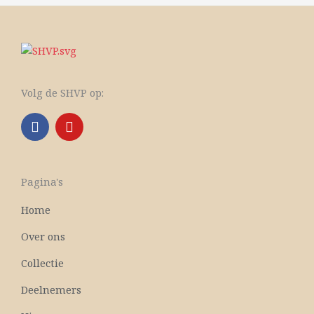
Volg de SHVP op:
F
Y
a
o
c
u
e
t
b
u
Pagina's
o
b
o
e
Home
k
Over ons
Collectie
Deelnemers