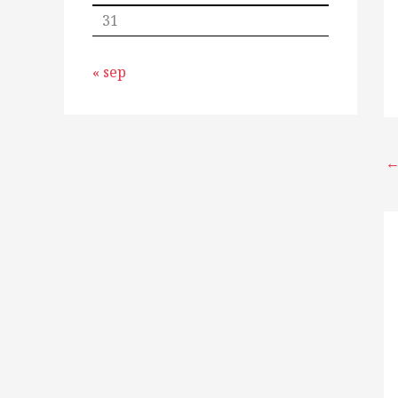
31
« sep