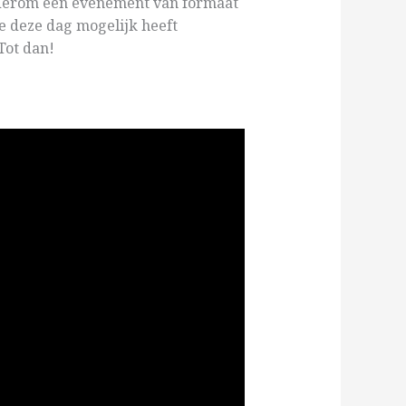
ederom een evenement van formaat
e deze dag mogelijk heeft
Tot dan!