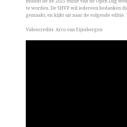
belooft de de 2025 editie van de Open Dag w
te worden. De SHVP wil iedereen bedanken di
gemaakt, en kijkt uit naar de volgende editie. 
Videocredits: Arco van Eijnsbergen