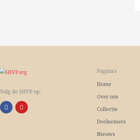
Pagina's
Home
Volg de SHVP op:
Over ons
F
Y
Collectie
a
o
c
u
Deelnemers
e
t
b
u
Nieuws
o
b