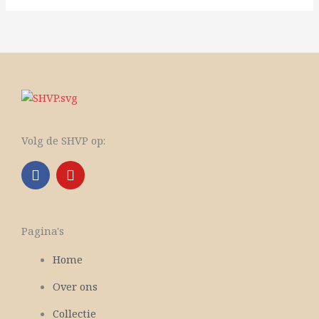
Volg de SHVP op:
F
Y
a
o
c
u
e
t
b
u
Pagina's
o
b
o
e
Home
k
Over ons
Collectie