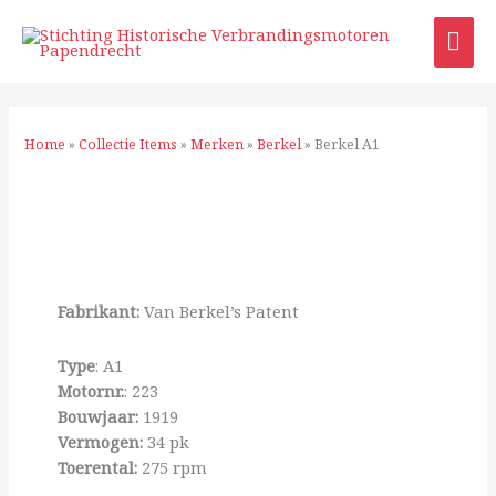
Ga
HO
naar
de
inhoud
Home
»
Collectie Items
»
Merken
»
Berkel
»
Berkel A1
Fabrikant:
Van Berkel’s Patent
Type
: A1
Motornr.
: 223
Bouwjaar:
1919
Vermogen:
34 pk
Toerental:
275 rpm