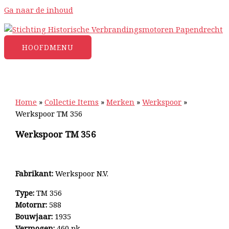
Ga naar de inhoud
HOOFDMENU
Home
»
Collectie Items
»
Merken
»
Werkspoor
»
Werkspoor TM 356
Werkspoor TM 356
Fabrikant:
Werkspoor N.V.
Type:
TM 356
Motornr:
588
Bouwjaar:
1935
Vermogen:
460 pk