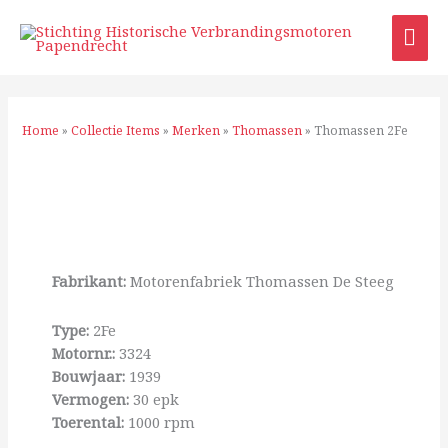
Ga
HO
naar
de
inhoud
Home
»
Collectie Items
»
Merken
»
Thomassen
»
Thomassen 2Fe
Fabrikant:
Motorenfabriek Thomassen De Steeg
Type:
2Fe
Motornr.:
3324
Bouwjaar:
1939
Vermogen:
30 epk
Toerental:
1000 rpm