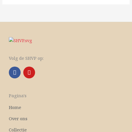
Volg de SHVP op:
F
Y
a
o
c
u
e
t
b
u
Pagina's
o
b
o
e
Home
k
Over ons
Collectie