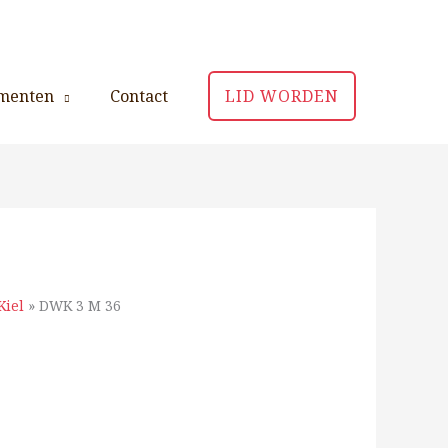
menten
Contact
LID WORDEN
Kiel
»
DWK 3 M 36