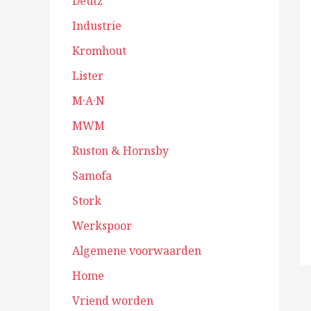
Deutz
Industrie
Kromhout
Lister
M·A·N
MWM
Ruston & Hornsby
Samofa
Stork
Werkspoor
Algemene voorwaarden
Home
Vriend worden