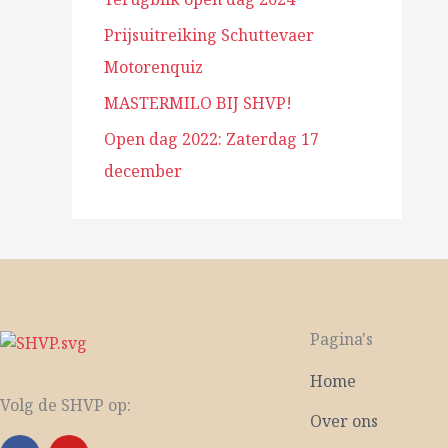
Prijsuitreiking Schuttevaer
Motorenquiz
MASTERMILO BIJ SHVP!
Open dag 2022: Zaterdag 17
december
Pagina's
Home
Volg de SHVP op:
Over ons
F
Y