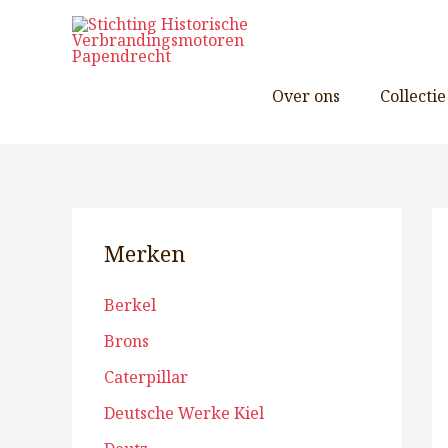
Ga
naar
de
inhoud
Over ons
Collectie
Merken
Berkel
Brons
Caterpillar
Deutsche Werke Kiel