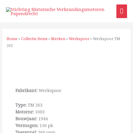
Ga
HO
naar
de
inhoud
Home
»
Collectie Items
»
Merken
»
Werkspoor
»
Werkspoor TM
263
Fabrikant:
Werkspoor
Type:
TM 263
Motornr:
1003
Bouwjaar:
1944
Vermogen:
150 pk
Toerental:
360 rpm