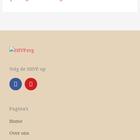
Volg de SHVP op:
F
Y
a
o
c
u
e
t
b
u
Pagina's
o
b
o
e
Home
k
Over ons