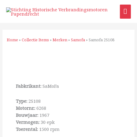
Ga
HO
naar
de
inhoud
Home
»
Collectie Items
»
Merken
»
Samofa
»
Samofa 2S108
Fabkrikant:
SaMoFa
Type:
2S108
Motornr.:
6268
Bouwjaar:
1967
Vermogen:
30 epk
Toerental:
1500 rpm