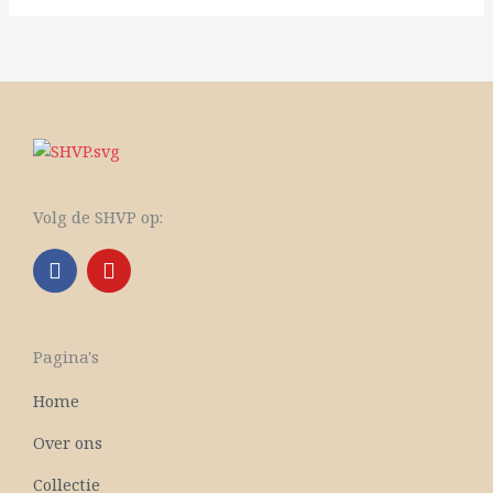
Volg de SHVP op:
F
Y
a
o
c
u
e
t
b
u
Pagina's
o
b
o
e
Home
k
Over ons
Collectie