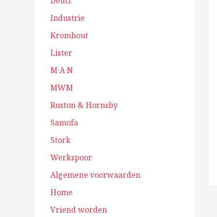
Deutz
Industrie
Kromhout
Lister
M·A·N
MWM
Ruston & Hornsby
Samofa
Stork
Werkspoor
Algemene voorwaarden
Home
Vriend worden