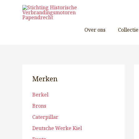
Ga
naar
de
inhoud
Over ons
Collectie
Merken
Berkel
Brons
Caterpillar
Deutsche Werke Kiel