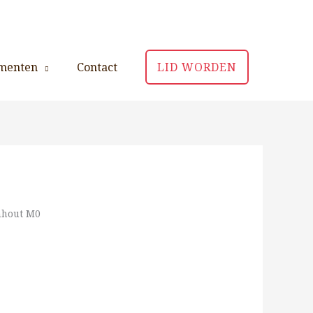
menten
Contact
LID WORDEN
hout M0