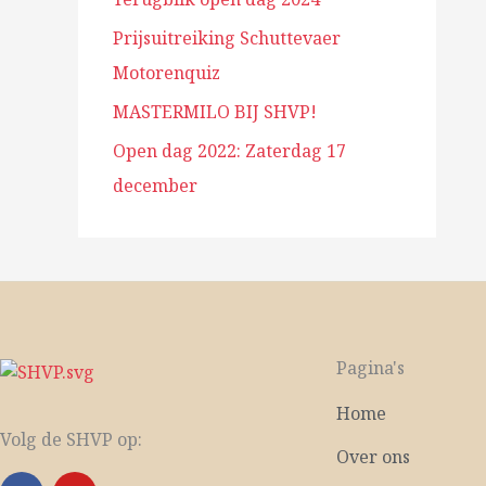
Prijsuitreiking Schuttevaer
Motorenquiz
MASTERMILO BIJ SHVP!
Open dag 2022: Zaterdag 17
december
Pagina's
Home
Volg de SHVP op:
Over ons
F
Y