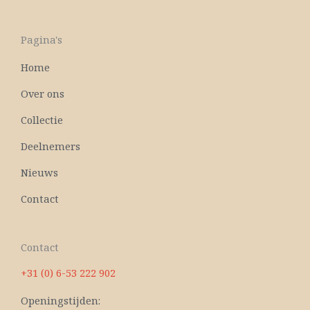
c
u
e
t
b
u
Pagina's
o
b
o
e
Home
k
Over ons
Collectie
Deelnemers
Nieuws
Contact
Contact
+31 (0) 6-53 222 902
Openingstijden: