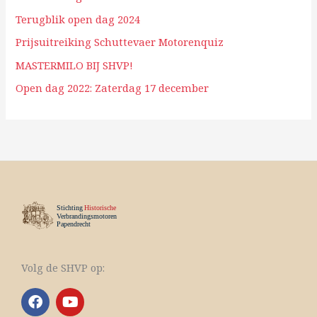
Terugblik open dag 2024
Prijsuitreiking Schuttevaer Motorenquiz
MASTERMILO BIJ SHVP!
Open dag 2022: Zaterdag 17 december
Volg de SHVP op:
F
Y
a
o